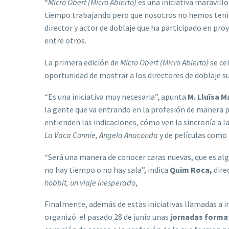
“
Micro Obert (Micro Abierto)
es una iniciativa maravill
tiempo trabajando pero que nosotros no hemos tenido 
director y actor de doblaje que ha participado en pr
entre otros.
La primera edición de
Micro Obert (Micro Abierto)
se ce
oportunidad de mostrar a los directores de doblaje su
“Es una iniciativa muy necesaria”, apunta
M. Lluïsa 
la gente que va entrando en la profesión de manera 
entienden las indicaciones, cómo ven la sincronía a l
La Vaca Connie, Angela Anaconda
y de películas como
“Será una manera de conocer caras nuevas, que es algo
no hay tiempo o no hay sala”, indica
Quim Roca,
dire
hobbit, un viaje inesperado
,
Finalmente, además de estas iniciativas llamadas a im
organizó el pasado 28 de junio unas
jornadas format