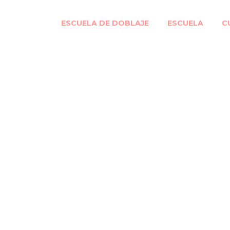
ESCUELA DE DOBLAJE
ESCUELA
C
lona vuelve a hace