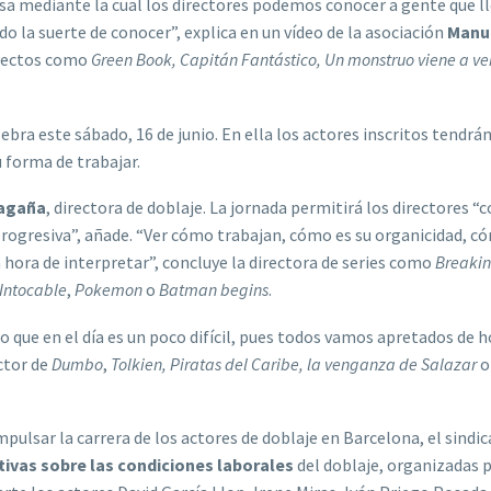
osa mediante la cual los directores podemos conocer a gente que l
la suerte de conocer”, explica en un vídeo de la asociación
Manu
oyectos como
Green Book, Capitán Fantástico, Un monstruo viene a v
lebra este sábado, 16 de junio. En ella los actores inscritos tendrán
 forma de trabajar.
Magaña
, directora de doblaje. La jornada permitirá los directores “
progresiva”, añade. “Ver cómo trabajan, cómo es su organicidad, c
a hora de interpretar”, concluye la directora de series como
Breakin
Intocable
,
Pokemon
o
Batman begins
.
 que en el día es un poco difícil, pues todos vamos apretados de h
ctor de
Dumbo
,
Tolkien, Piratas del Caribe, la venganza de Salazar
pulsar la carrera de los actores de doblaje en Barcelona, el sindi
ivas sobre las condiciones laborales
del doblaje, organizadas p