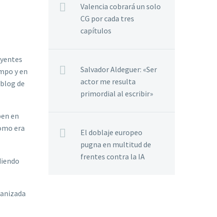
Valencia cobrará un solo
CG por cada tres
capítulos
oyentes
Salvador Aldeguer: «Ser
empo y en
actor me resulta
 blog de
primordial al escribir»
pen en
como era
El doblaje europeo
pugna en multitud de
frentes contra la IA
diendo
ganizada