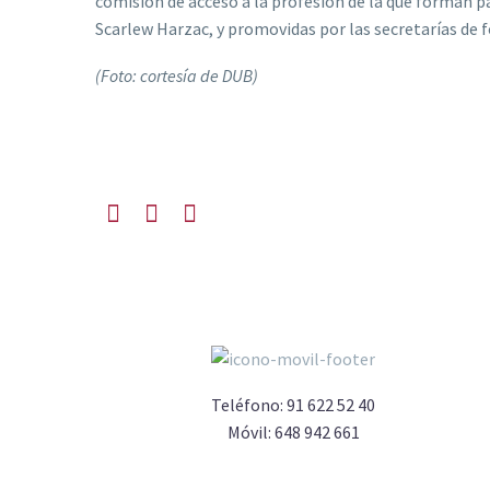
comisión de acceso a la profesión de la que forman pa
Scarlew Harzac, y promovidas por las secretarías de f
(Foto: cortesía de DUB)
Teléfono:
91 622 52 40
Móvil:
648 942 661