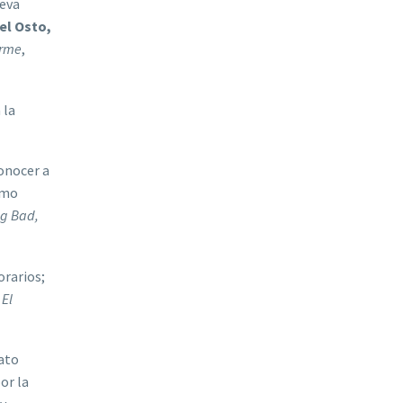
leva
el Osto,
erme
,
 la
conocer a
ómo
g Bad,
orarios;
o
El
cato
or la