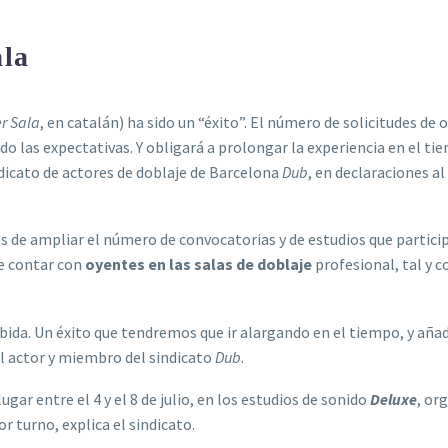
ala
r Sala
, en catalán) ha sido un “éxito”. El número de solicitudes de 
do las expectativas. Y obligará a prolongar la experiencia en el ti
dicato de actores de doblaje de Barcelona
Dub
, en declaraciones al
s de ampliar el número de convocatorias y de estudios que partici
e contar con
oyentes en las salas de doblaje
profesional, tal y 
bida. Un éxito que tendremos que ir alargando en el tiempo, y aña
l actor y miembro del sindicato
Dub
.
ugar entre el 4 y el 8 de julio, en los estudios de sonido
Deluxe
, or
r turno, explica el sindicato.