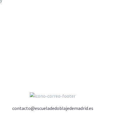
 y
contacto@escueladedoblajedemadrid.es