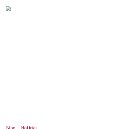
Vuelve el taller de
Radio Teatro de Guti
Blog
Noticias