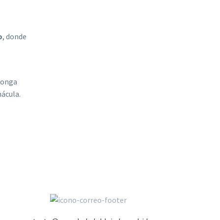
o
, donde
ponga
nácula.