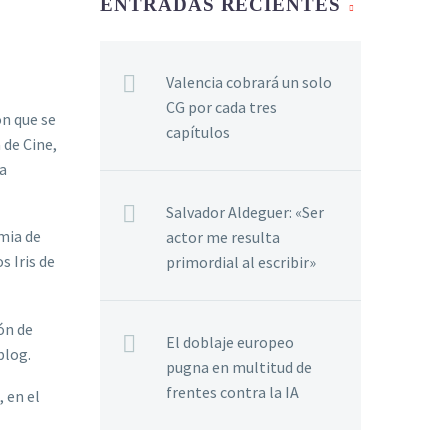
ENTRADAS RECIENTES
Valencia cobrará un solo
CG por cada tres
ón que se
capítulos
 de Cine,
la
Salvador Aldeguer: «Ser
mia de
actor me resulta
s Iris de
primordial al escribir»
ón de
El doblaje europeo
blog.
pugna en multitud de
frentes contra la IA
 en el