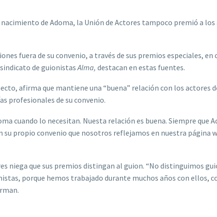
l nacimiento de Adoma, la Unión de Actores tampoco premió a los
iones fuera de su convenio, a través de sus premios especiales, en 
 sindicato de guionistas
Alma,
destacan en estas fuentes.
pecto, afirma que mantiene una “buena” relación con los actores d
ías profesionales de su convenio.
doma cuando lo necesitan. Nuesta relación es buena. Siempre que 
n su propio convenio que nosotros reflejamos en nuestra página w
res niega que sus premios distingan al guion. “No distinguimos gui
nistas, porque hemos trabajado durante muchos años con ellos, c
irman.