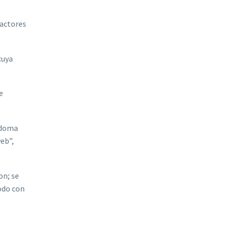
 actores
cuya
e
Adoma
eb”,
on; se
odo con