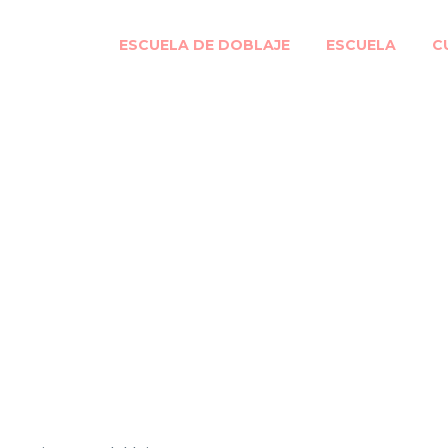
ESCUELA DE DOBLAJE
ESCUELA
C
ge mayor presencia
a la interpretación