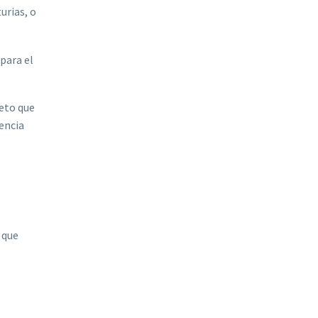
turias, o
para el
peto que
tencia
 que