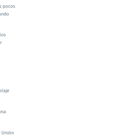
os pocos
uando
 los
r
blaje
una
a Unión