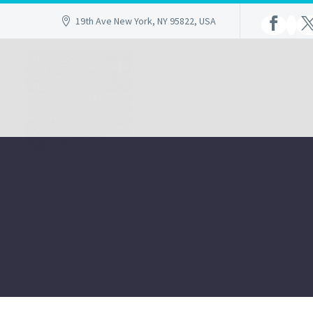
19th Ave New York, NY 95822, USA