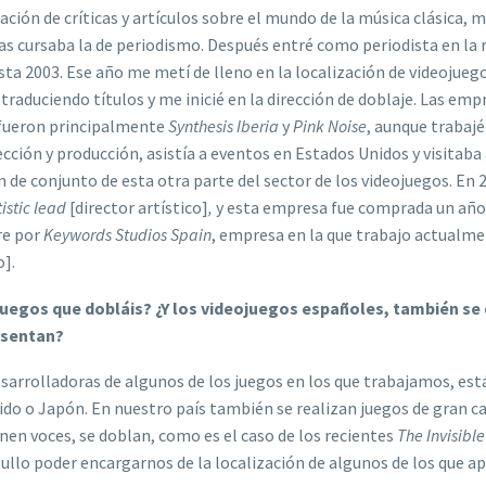
ción de críticas y artículos sobre el mundo de la música clásica, m
as cursaba la de periodismo. Después entré como periodista en la 
ta 2003. Ese año me metí de lleno en la localización de videojue
traduciendo títulos y me inicié en la dirección de doblaje. Las emp
, fueron principalmente
Synthesis Iberia
y
Pink Noise
, aunque trabajé
ción y producción, asistía a eventos en Estados Unidos y visitaba
 de conjunto de esta otra parte del sector de los videojuegos. En 
tistic lead
[director artístico]
,
y esta empresa fue comprada un añ
re por
Keywords Studios Spain
, empresa en la que trabajo actualm
o].
juegos que dobláis? ¿Y los videojuegos españoles, también se
resentan?
sarrolladoras de algunos de los juegos en los que trabajamos, est
do o Japón. En nuestro país también se realizan juegos de gran ca
ienen voces, se doblan, como es el caso de los recientes
The Invisibl
gullo poder encargarnos de la localización de algunos de los que a