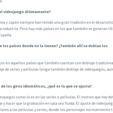
o.
del videojuego últimamente?
ia y Japón siempre han tenido una gran tradición en el desarroll
 industria. Pero hay más países en los que también se generan tít
España.
n los países donde no la tienen? ¿También allí se doblan los
s en aquellos países que también cuentan con doblaje tradicional
aje de series y películas tenga también doblaje de videojuegos, au
de los giros idiomáticos, ¿qué es lo que se ajusta?
deojuegos como lo es en las series o películas. El motivo que hay de
e y hacer que la grabación en sala sea fluida. El ajuste de videojue
ilares a las películas y series, donde los personajes normalmente 