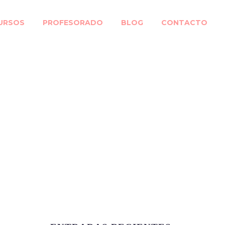
URSOS
PROFESORADO
BLOG
CONTACTO
 doblaje de
ica con ondas”