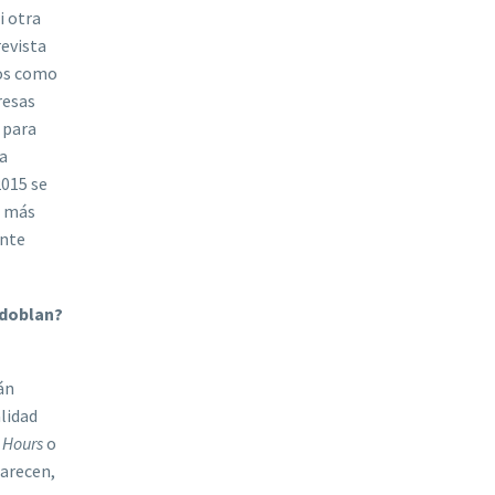
i otra
revista
gos como
resas
 para
 a
2015 se
o más
ente
 doblan?
án
lidad
e Hours
o
parecen,