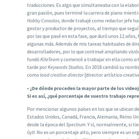
traducciones. Es algo que simultaneaba con la elabora
gran pasión, pues terminé la carrera de piano mientr
Hobby Consolas,
donde trabajé como redactor jefe has
gestor y productor de proyectos, al tiempo que seguí 
por las que pasé en esta fase, que duró unos 12 años
algunas más. Además de mis tareas habituales de direc
desarrolladores, por lo que continué ampliando visión
fundó
KiteTeam
y comencé a trabajar en ella como
ar
tarde por
Keywords Studios.
En 2018 cambió su nomb
como
lead creative director
[director artístico creativ
•
¿De dónde proceden la mayor parte de los video
Si es así, ¿qué porcentaje de vuestro trabajo rep
Por mencionar algunos países en los que se ubican de
Estados Unidos, Canadá, Francia, Alemania, Reino Uni
desde la época del
Spectrum
. Y sí, normalmente, si t
Gylt
. No es un porcentaje alto, pero siempre es un or