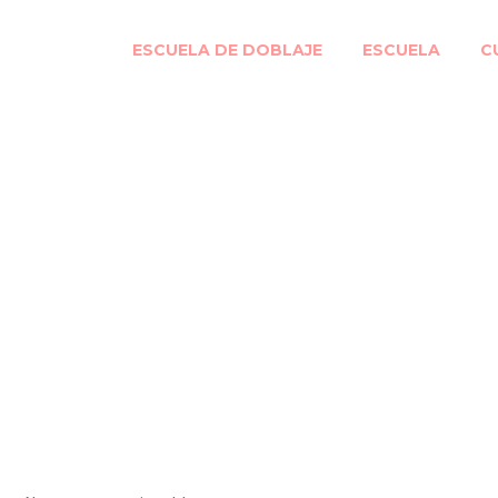
ESCUELA DE DOBLAJE
ESCUELA
C
rro: “Un actor de
ebe conocer la técn