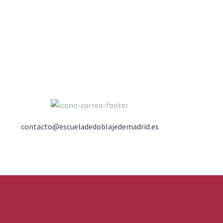
contacto@escueladedoblajedemadrid.es