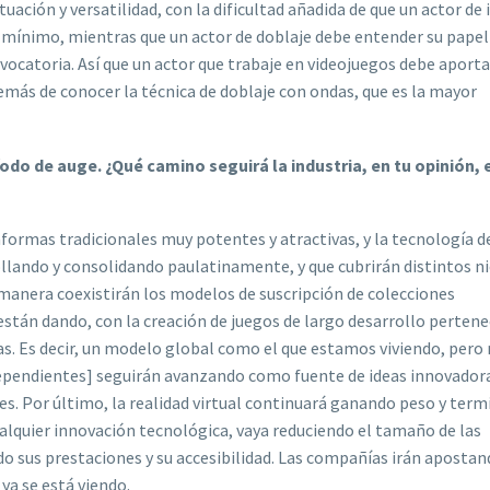
ctuación y versatilidad, con la dificultad añadida de que un actor d
mínimo, mientras que un actor de doblaje debe entender su papel
vocatoria. Así que un actor que trabaje en videojuegos debe aporta
demás de conocer la técnica de doblaje con ondas, que es la mayor
odo de auge. ¿Qué camino seguirá la industria, en tu opinión, 
aformas tradicionales muy potentes y atractivas, y la tecnología d
ollando y consolidando paulatinamente, y que cubrirán distintos n
l manera coexistirán los modelos de suscripción de colecciones
stán dando, con la creación de juegos de largo desarrollo perten
as. Es decir, un modelo global como el que estamos viviendo, per
pendientes] seguirán avanzando como fuente de ideas innovadora
tes. Por último, la realidad virtual continuará ganando peso y term
lquier innovación tecnológica, vaya reduciendo el tamaño de las
do sus prestaciones y su accesibilidad. Las compañías irán aposta
ya se está viendo.