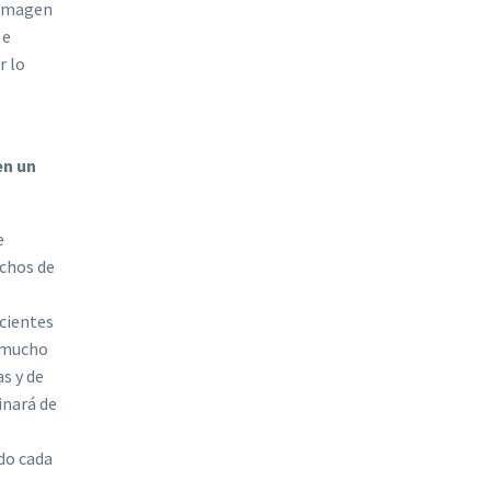
e imagen
 e
r lo
en un
e
ichos de
ecientes
o mucho
s y de
inará de
ndo cada