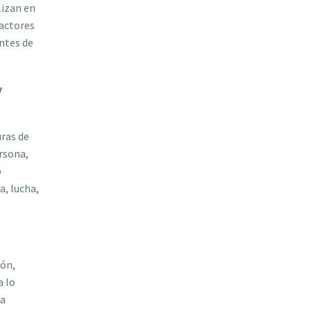
lizan en
 actores
antes de
y
uras de
ersona,
o
a, lucha,
ión,
a lo
la