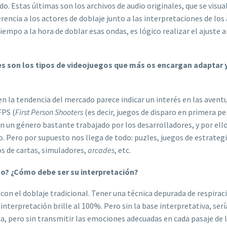
ido. Estas últimas son los archivos de audio originales, que se visua
rencia a los actores de doblaje junto a las interpretaciones de los
tiempo a la hora de doblar esas ondas, es lógico realizar el ajuste 
es son los tipos de videojuegos que más os encargan adaptar 
n la tendencia del mercado parece indicar un interés en las avent
FPS (
First Person Shooters
(es decir, juegos de disparo en primera p
n un género bastante trabajado por los desarrolladores, y por ell
 Pero por supuesto nos llega de todo: puzles, juegos de estrategi
os de cartas, simuladores,
arcades
, etc.
ego? ¿Cómo debe ser su interpretación?
 con el doblaje tradicional. Tener una técnica depurada de respirac
interpretación brille al 100%. Pero sin la base interpretativa, serí
a, pero sin transmitir las emociones adecuadas en cada pasaje de 