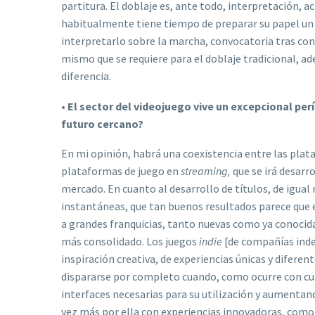
partitura. El doblaje es, ante todo, interpretación, a
habitualmente tiene tiempo de preparar su papel un 
interpretarlo sobre la marcha, convocatoria tras con
mismo que se requiere para el doblaje tradicional, a
diferencia.
•
El sector del videojuego vive un excepcional perí
futuro cercano?
En mi opinión, habrá una coexistencia entre las plat
plataformas de juego en
streaming,
que se irá desarr
mercado. En cuanto al desarrollo de títulos, de igua
instantáneas, que tan buenos resultados parece que e
a grandes franquicias, tanto nuevas como ya conocid
más consolidado. Los juegos
indie
[de compañías inde
inspiración creativa, de experiencias únicas y diferen
dispararse por completo cuando, como ocurre con cua
interfaces necesarias para su utilización y aumentan
vez más por ella con experiencias innovadoras, como 