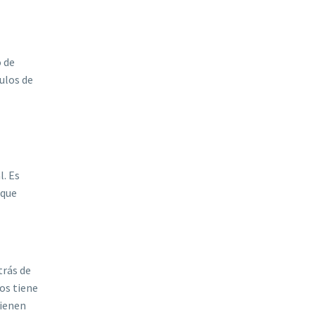
o de
ulos de
. Es
nque
trás de
gos tiene
tienen