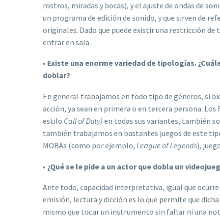
rostros, miradas y bocas), y el ajuste de ondas de son
un programa de edición de sonido, y que sirven de refe
originales. Dado que puede existir una restricción de 
entrar en sala.
•
Existe una enorme variedad de tipologías. ¿Cuál
doblar?
En general trabajamos en todo tipo de géneros, si bie
acción, ya sean en primera o en tercera persona. Los 
estilo
Call of Duty)
en todas sus variantes, también so
también trabajamos en bastantes juegos de este tipo.
MOBAs (como por ejemplo,
League of Legends
), jueg
•
¿Qué se le pide a un actor que dobla un videoju
Ante todo, capacidad interpretativa, igual que ocurre
emisión, lectura y dicción es lo que permite que dicha 
mismo que tocar un instrumento sin fallar ni una not