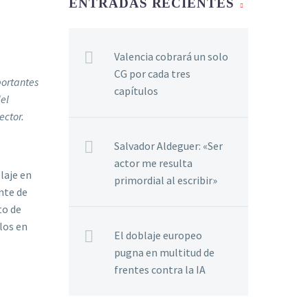
ENTRADAS RECIENTES
Valencia cobrará un solo
CG por cada tres
portantes
capítulos
del
ector.
Salvador Aldeguer: «Ser
actor me resulta
laje en
primordial al escribir»
nte de
to de
los en
El doblaje europeo
pugna en multitud de
frentes contra la IA