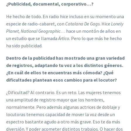
¿P
ublicidad, documental, corporativ
o
…?
He hecho de todo. En radio hice incluso en su momento una
especie de radio-cabaret, con
Catalana De Gags
. Hice
Lonely
Planet, National Geographic
… hace un montón de años en
un estudio que se llamada
Ártico.
Pero lo que más he hecho
ha sido publicidad.
Dentro de la publicidad has mostrado una gran variedad
de registros,
adaptando
tu voz a los distintos géneros.
¿En cuál
de ellos
te encuentras más cómoda? ¿Qué
dificultades plantean
esos
cambios para el locutor?
¿Dificultad? Al contrario. Es un reto. Las mujeres tenemos
una amplitud de registro mayor que los hombres,
normalmente. Pero además algunas actrices de doblaje y
locutoras tenemos capacidad de mover la voz desde un
espectro bastante agudo a otro más grave. Eso te da más
diversión. Y poder acometer distintos trabajos. O hacer dos