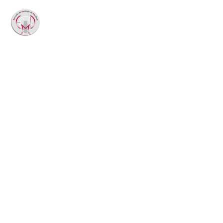
La pugna por regular
la IA entra en su fase
decisiva