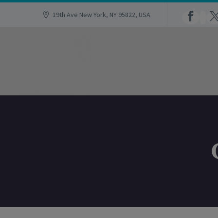
19th Ave New York, NY 95822, USA