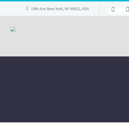
19th Ave New York, NY 95822, USA