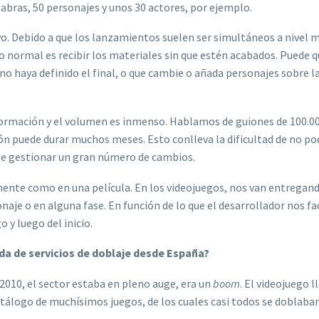
abras, 50 personajes y unos 30 actores, por ejemplo.
vo. Debido a que los lanzamientos suelen ser simultáneos a nivel 
 normal es recibir los materiales sin que estén acabados. Puede q
no haya definido el final, o que cambie o añada personajes sobre l
ormación y el volumen es inmenso. Hablamos de guiones de 100.00
ión puede durar muchos meses. Esto conlleva la dificultad de no po
ue gestionar un gran número de cambios.
mente como en una película. En los videojuegos, nos van entregan
je o en alguna fase. En función de lo que el desarrollador nos fac
 y luego del inicio.
da de servicios de doblaje desde España?
2010, el sector estaba en pleno auge, era un
boom
. El videojuego l
atálogo de muchísimos juegos, de los cuales casi todos se doblaban