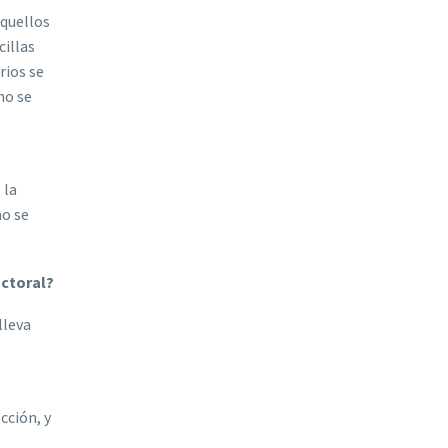
aquellos
cillas
rios se
no se
 la
no se
actoral?
lleva
cción, y