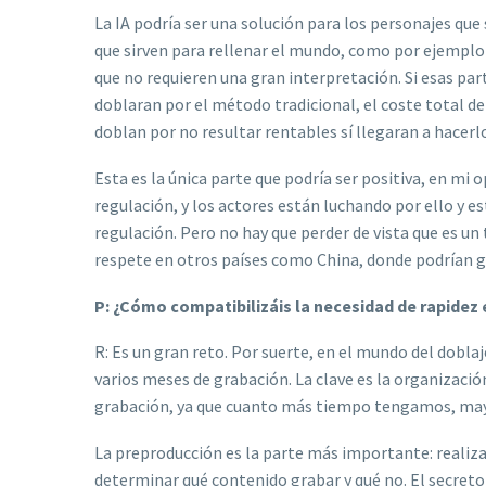
La IA podría ser una solución para los personajes que
que sirven para rellenar el mundo, como por ejemplo 
que no requieren una gran interpretación. Si esas part
doblaran por el método tradicional, el coste total de
doblan por no resultar rentables sí llegaran a hacerl
Esta es la única parte que podría ser positiva, en mi 
regulación, y los actores están luchando por ello y 
regulación. Pero no hay que perder de vista que es u
respete en otros países como China, donde podrían g
P: ¿Cómo compatibilizáis la necesidad de rapidez e
R: Es un gran reto. Por suerte, en el mundo del dobla
varios meses de grabación. La clave es la organizació
grabación, ya que cuanto más tiempo tengamos, mayo
La preproducción es la parte más importante: realizar
determinar qué contenido grabar y qué no. El secreto