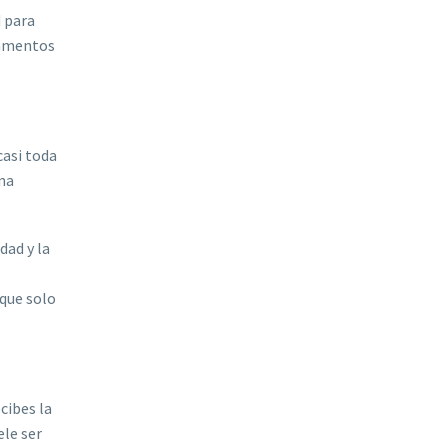
d para
rtamentos
casi toda
una
dad y la
o
rque solo
cibes la
ele ser