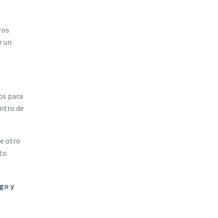
ros
r un
os para
entro de
de otro
sto
ego y