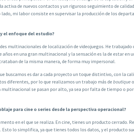
a activa de nuevos contactos y un riguroso seguimiento de calida
ro lado, mi labor consiste en supervisar la producción de los depa
 y el enfoque del estudio?
ndes multinacionales de localización de videojuegos. He trabajado 
 años en una gran multinacional y la sensación es la de estar en 
s se trataban de la misma manera, de forma muy impersonal.
e buscamos es dar a cada proyecto un toque distintivo, con la cali
os diferentes, por lo que realizamos un trabajo más de
boutique
multinacional se pasan por alto, ya sea por falta de tiempo o po
oblaje para cine o series desde la perspectiva operacional?
nto en el que se realiza. En cine, tienes un producto cerrado. Re
 Esto lo simplifica, ya que tienes todos los datos, y el producto su