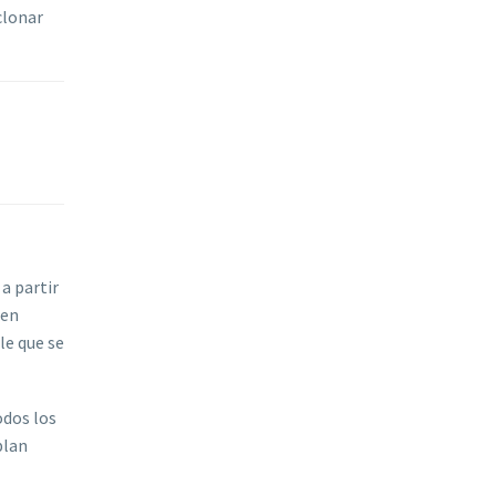
clonar
a partir
 en
le que se
odos los
blan