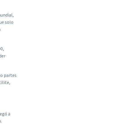
mundial,
ue solo
a
0,
der
do partes
ilite,
legó a
.