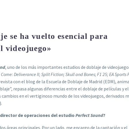
e se ha vuelto esencial para
el videojuego»
und
, uno de los más importantes estudios de doblaje de videojuego
ome: Deliverance II; Split Fiction; Skull and Bones; F1 25; EA Sports 
evista con el blog de la Escuela de Doblaje de Madrid (EDM), anima
aje”, repasa algunas diferencias entre el doblaje de películas y el
es cambios en el vertiginoso mundo de los videojuegos, derivados 
).
o director de operaciones del estudio
Perfect Sound
?
os áreas principales. Por un lado, me encargo de la captación y el