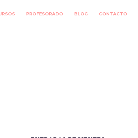
URSOS
PROFESORADO
BLOG
CONTACTO
 esencial para
videojuego»