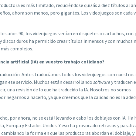
ductora es más limitado, reduciéndose quizás a diez títulos al añ
queños, ahora son menos, pero gigantes. Los videojuegos son cada 
los años 90, los videojuegos venían en disquetes o cartuchos, con
y y discos duros ha permitido crear títulos inmensos y con muchos
 más complejos.
cia artificial (IA) en vuestro trabajo cotidiano?
traducción. Antes traducíamos todos los videojuegos con nuestros 
rgan ese servicio. Muchos están desarrollando
software
y traducen e
ir, una revisión de lo que ha traducido la IA. Nosotros no somos
por negarnos a hacerlo, ya que creemos que la calidad no es la adec
cho, por ahora, no se está llevando a cabo los doblajes con IA. Ha
ña, Europa y Estados Unidos. Y eso ha provocado retrasos y parali
 cambiando la forma en que las productoras abordan el doblaje, y 