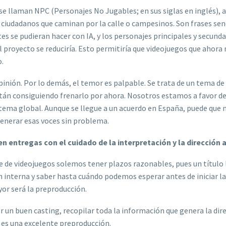
 se llaman NPC (Personajes No Jugables; en sus siglas en inglés), 
ciudadanos que caminan por la calle o campesinos. Son frases sen
es se pudieran hacer con IA, y los personajes principales y secunda
l proyecto se reduciría. Esto permitiría que videojuegos que ahora 
o.
opinión. Por lo demás, el temor es palpable. Se trata de un tema de
están consiguiendo frenarlo por ahora. Nosotros estamos a favor de
n tema global. Aunque se llegue a un acuerdo en España, puede que 
enerar esas voces sin problema.
n entregas con el cuidado de la interpretación y la dirección 
je de videojuegos solemos tener plazos razonables, pues un título 
n interna y saber hasta cuándo podemos esperar antes de iniciar la
r será la preproducción.
 un buen casting, recopilar toda la información que genera la dire
 es una excelente preproducción.