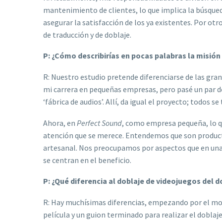
mantenimiento de clientes, lo que implica la búsqued
asegurar la satisfacción de los ya existentes. Por ot
de traducción y de doblaje.
P: ¿Cómo describirías en pocas palabras la misión
R: Nuestro estudio pretende diferenciarse de las gra
mi carrera en pequeñas empresas, pero pasé un par de
‘fábrica de audios’. Allí, da igual el proyecto; todo
Ahora, en
Perfect Sound
, como empresa pequeña, lo qu
atención que se merece. Entendemos que son product
artesanal. Nos preocupamos por aspectos que en una 
se centran en el beneficio.
P: ¿Qué diferencia al doblaje de videojuegos del d
R: Hay muchísimas diferencias, empezando por el mome
película y un guion terminado para realizar el doblaje.