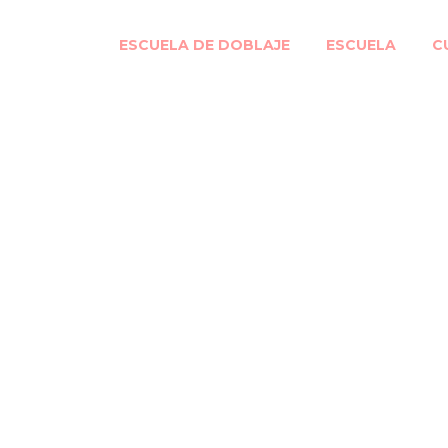
ESCUELA DE DOBLAJE
ESCUELA
C
sa: «El doblaje es
 las emociones del 