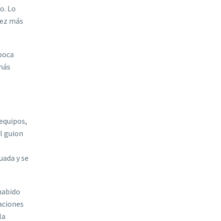
o. Lo
vez más
 poca
 más
equipos,
l guion
uada y se
 habido
zaciones
la