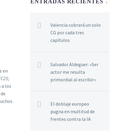
ENTRADAS RECIENTES
Valencia cobrará un solo
CG por cada tres
capítulos
Salvador Aldeguer: «Ser
s en
actor me resulta
FC25;
primordial al escribir»
 a los
 de
muchos
El doblaje europeo
pugna en multitud de
frentes contra la IA