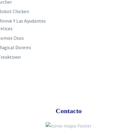
Archer
Robot Chicken
Minnie Y Las Ayudantes
Felices
Somos Osos
Magical Doremi
Freaktown
Contacto