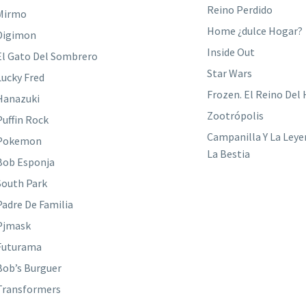
Reino Perdido
Mirmo
Home ¿dulce Hogar?
Digimon
Inside Out
El Gato Del Sombrero
Star Wars
Lucky Fred
Frozen. El Reino Del 
Hanazuki
Zootrópolis
Puffin Rock
Campanilla Y La Leye
Pokemon
La Bestia
Bob Esponja
South Park
Padre De Familia
Pjmask
Futurama
Bob’s Burguer
Transformers