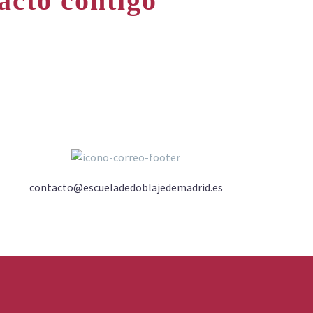
acto contigo
contacto@escueladedoblajedemadrid.es