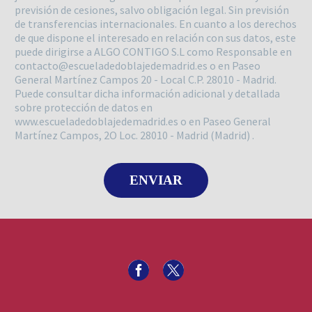
previsión de cesiones, salvo obligación legal. Sin previsión
de transferencias internacionales. En cuanto a los derechos
de que dispone el interesado en relación con sus datos, este
puede dirigirse a ALGO CONTIGO S.L como Responsable en
contacto@escueladedoblajedemadrid.es o en Paseo
General Martínez Campos 20 - Local C.P. 28010 - Madrid.
Puede consultar dicha información adicional y detallada
sobre protección de datos en
www.escueladedoblajedemadrid.es o en Paseo General
Martínez Campos, 2O Loc. 28010 - Madrid (Madrid) .